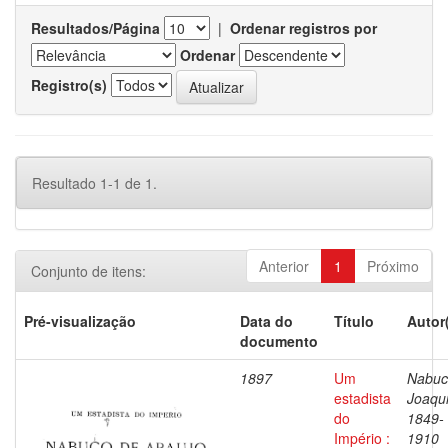
Resultados/Página
|
Ordenar registros por
Ordenar
Registro(s)
Resultado 1-1 de 1.
Anterior
1
Próximo
Conjunto de itens:
Pré-visualização
Data do
Título
Autor
documento
1897
Um
Nabuc
estadista
Joaqu
do
1849-
Império :
1910