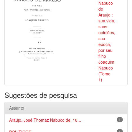
Nabuco
de
Araujo :
sua vida,
suas
opiniões,
sua
época,
por seu
filho
Joaquim
Nabuco
(Tomo
1)
Sugestões de pesquisa
Assunto
Araújo, José Thomaz Nabuco de, 18...
1
1