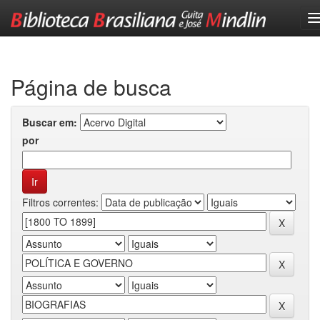
Skip
navigation
Página de busca
Buscar em:
por
Filtros correntes: