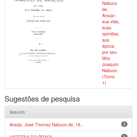
Nabuco
de
Araujo :
sua vida,
suas
opiniões,
sua
época,
por seu
filho
Joaquim
Nabuco
(Tomo
1)
Sugestões de pesquisa
Assunto
Araújo, José Thomaz Nabuco de, 18...
1
1