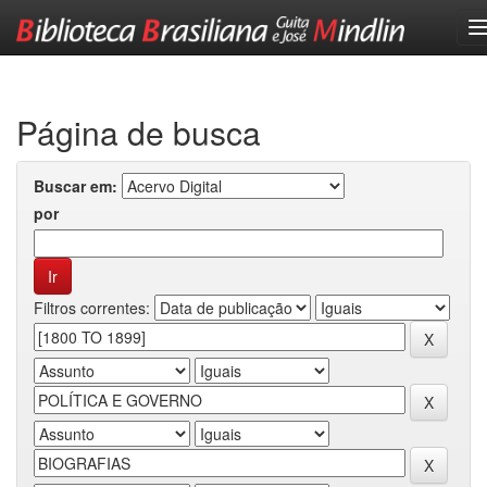
Skip
navigation
Página de busca
Buscar em:
por
Filtros correntes: