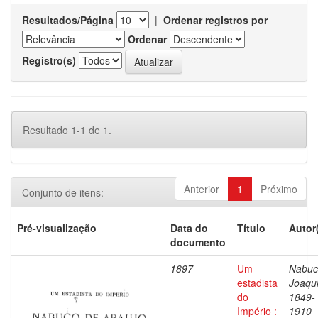
Resultados/Página
|
Ordenar registros por
Ordenar
Registro(s)
Resultado 1-1 de 1.
Anterior
1
Próximo
Conjunto de itens:
Pré-visualização
Data do
Título
Autor
documento
1897
Um
Nabuc
estadista
Joaqu
do
1849-
Império :
1910