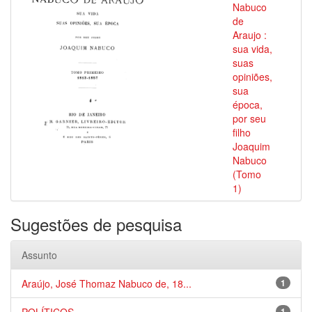
Nabuco
de
Araujo :
sua vida,
suas
opiniões,
sua
época,
por seu
filho
Joaquim
Nabuco
(Tomo
1)
Sugestões de pesquisa
Assunto
Araújo, José Thomaz Nabuco de, 18...
1
1