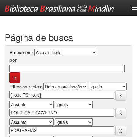
Skip
navigation
Página de busca
Buscar em:
por
Filtros correntes: