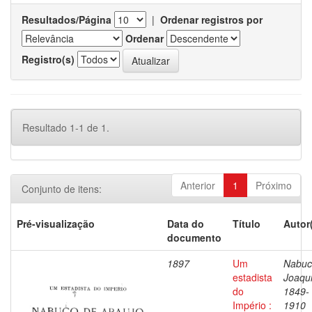
Resultados/Página
|
Ordenar registros por
Ordenar
Registro(s)
Resultado 1-1 de 1.
Anterior
1
Próximo
Conjunto de itens:
Pré-visualização
Data do
Título
Autor
documento
1897
Um
Nabuc
estadista
Joaqu
do
1849-
Império :
1910