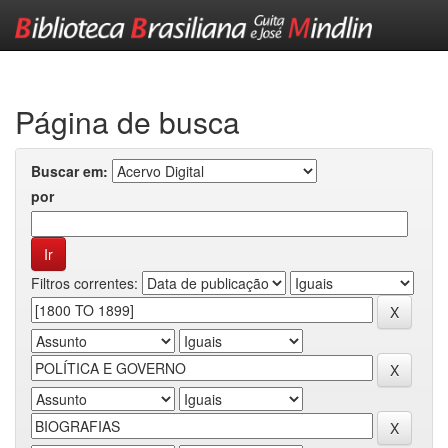
Skip
navigation
Página de busca
Buscar em:
por
Filtros correntes: