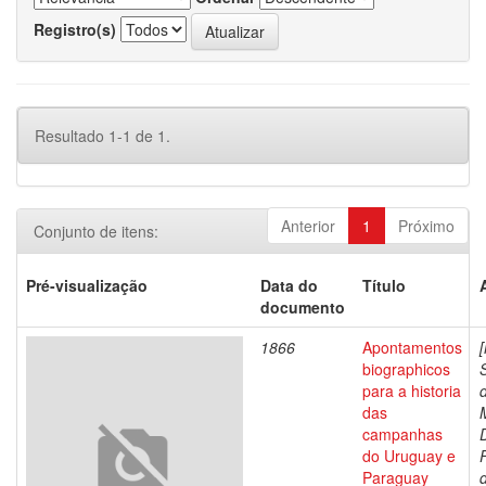
Registro(s)
Resultado 1-1 de 1.
Anterior
1
Próximo
Conjunto de itens:
Pré-visualização
Data do
Título
documento
1866
Apontamentos
biographicos
para a historia
das
campanhas
do Uruguay e
Paraguay
d