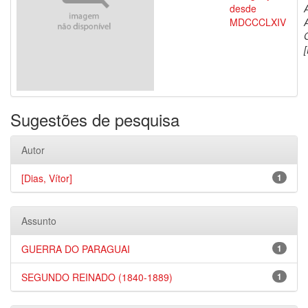
desde
MDCCCLXIV
[
Sugestões de pesquisa
Autor
[Dias, Vítor]
1
Assunto
GUERRA DO PARAGUAI
1
SEGUNDO REINADO (1840-1889)
1