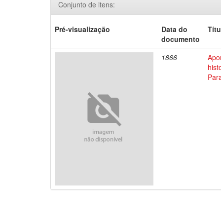
Conjunto de itens:
Pré-visualização
Data do
Títu
documento
1866
Apo
his
Par