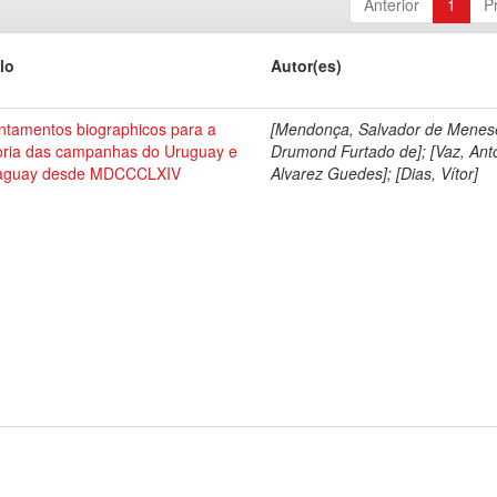
Anterior
1
P
lo
Autor(es)
ntamentos biographicos para a
[Mendonça, Salvador de Menes
toria das campanhas do Uruguay e
Drumond Furtado de]; [Vaz, Ant
aguay desde MDCCCLXIV
Alvarez Guedes]; [Dias, Vítor]