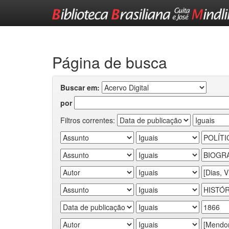
Skip
navigation
Página de busca
Buscar em:
por
Filtros correntes: