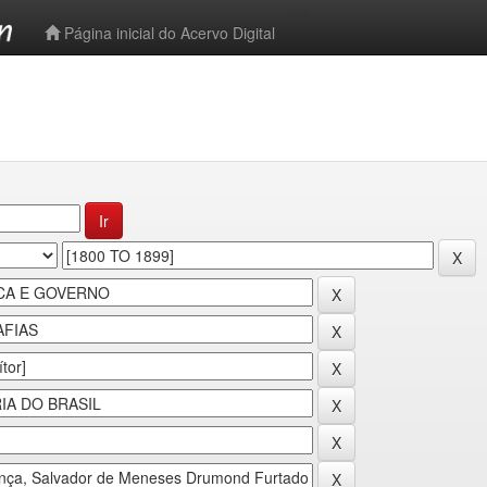
-->
Página inicial do Acervo Digital