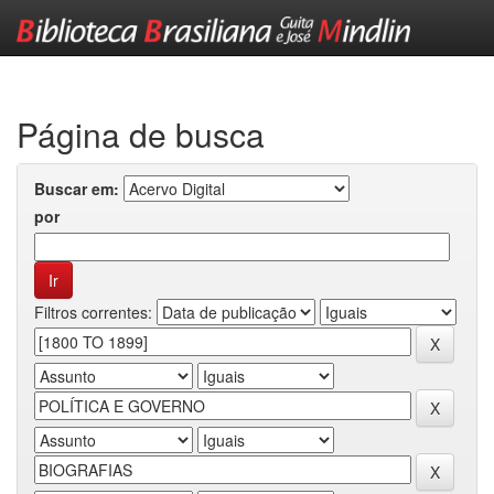
Skip
navigation
Página de busca
Buscar em:
por
Filtros correntes: