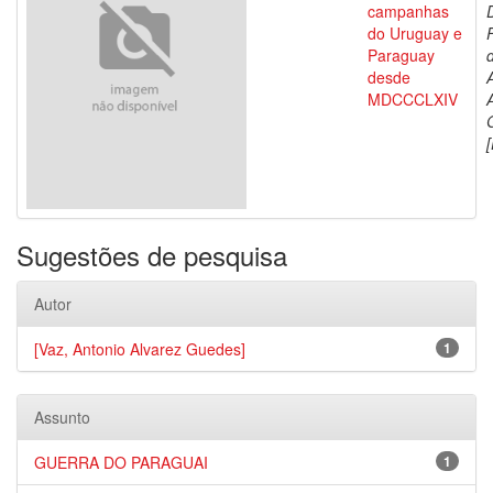
campanhas
do Uruguay e
Paraguay
d
desde
MDCCCLXIV
[
Sugestões de pesquisa
Autor
[Vaz, Antonio Alvarez Guedes]
1
Assunto
GUERRA DO PARAGUAI
1