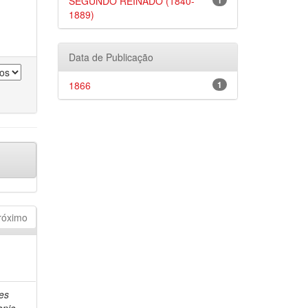
SEGUNDO REINADO (1840-
1
1889)
Data de Publicação
1866
1
róximo
es