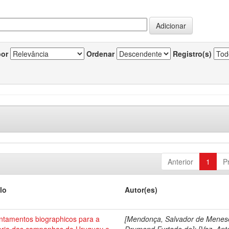
por
Ordenar
Registro(s)
Anterior
1
P
lo
Autor(es)
ntamentos biographicos para a
[Mendonça, Salvador de Menes