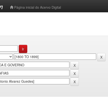
-->
Página inicial do Acervo Digital