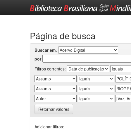
Skip
navigation
Página de busca
Buscar em:
por
Filtros correntes:
Retornar valores
Adicionar filtros: