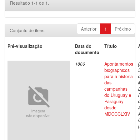
Resultado 1-1 de 1.
Anterior
1
Próximo
Conjunto de itens:
Pré-visualização
Data do
Título
documento
1866
Apontamentos
biographicos
para a historia
das
campanhas
do Uruguay e
Paraguay
d
desde
MDCCCLXIV
[