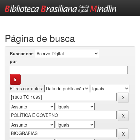
Skip
navigation
Página de busca
Buscar em:
por
Filtros correntes: