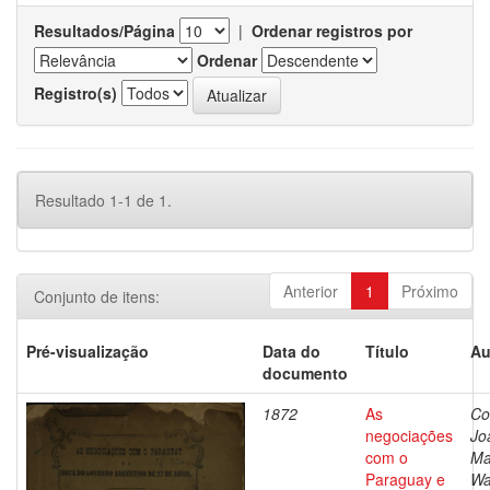
Resultados/Página
|
Ordenar registros por
Ordenar
Registro(s)
Resultado 1-1 de 1.
Anterior
1
Próximo
Conjunto de itens:
Pré-visualização
Data do
Título
Au
documento
1872
As
Co
negociações
Jo
com o
Ma
Paraguay e
Wa