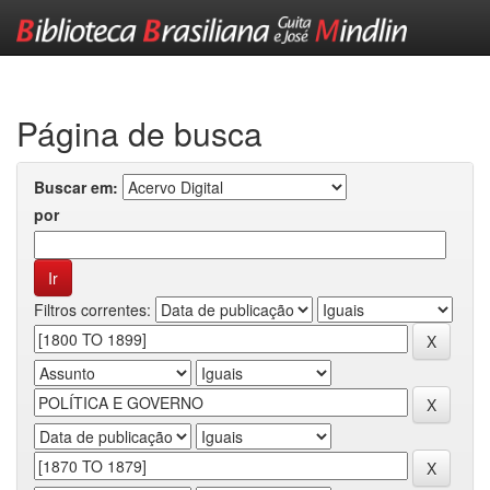
Skip
navigation
Página de busca
Buscar em:
por
Filtros correntes: