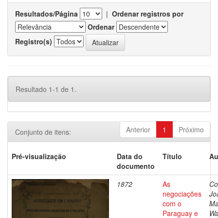
Resultados/Página
|
Ordenar registros por
Ordenar
Registro(s)
Resultado 1-1 de 1.
Anterior
1
Próximo
Conjunto de itens:
Pré-visualização
Data do
Título
Au
documento
1872
As
Co
negociações
Jo
com o
Ma
Paraguay e
Wa