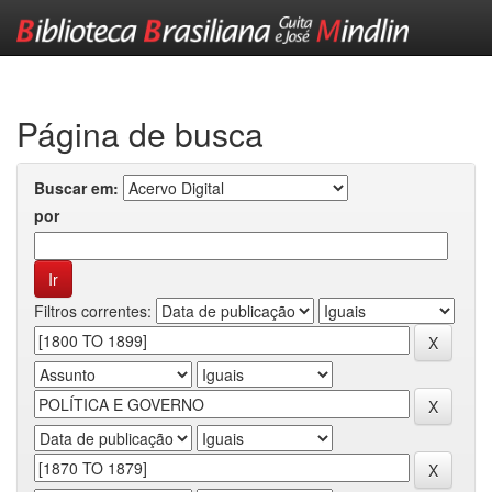
Skip
navigation
Página de busca
Buscar em:
por
Filtros correntes: