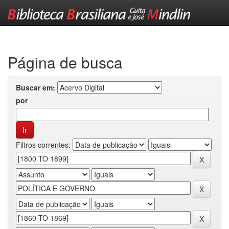
Skip
navigation
Página de busca
Buscar em:
por
Filtros correntes: