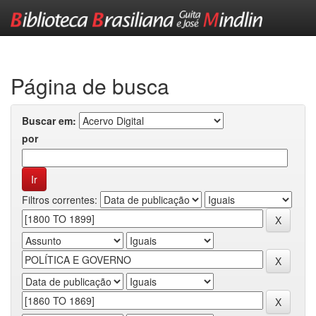
Skip
navigation
Página de busca
Buscar em:
por
Filtros correntes: