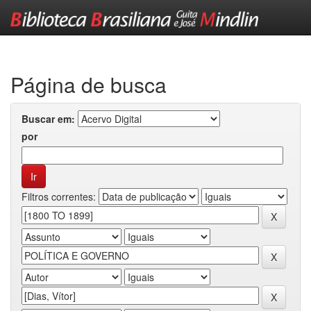
Skip
navigation
Página de busca
Buscar em:
por
Filtros correntes: