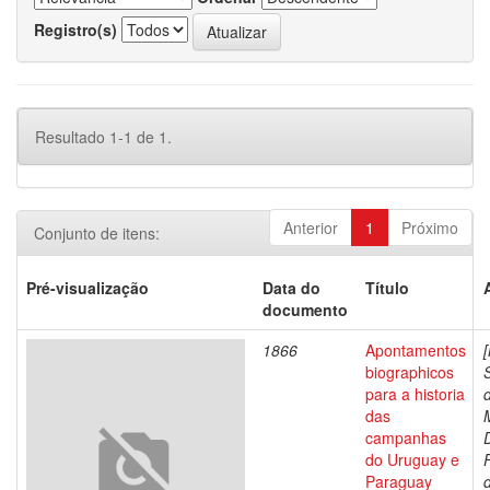
Registro(s)
Resultado 1-1 de 1.
Anterior
1
Próximo
Conjunto de itens:
Pré-visualização
Data do
Título
documento
1866
Apontamentos
biographicos
para a historia
das
campanhas
do Uruguay e
Paraguay
d