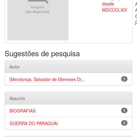
desde
MDCCCLXIV
[
Sugestões de pesquisa
Autor
[Mendonça, Salvador de Meneses Dr...
1
Assunto
BIOGRAFIAS
1
GUERRA DO PARAGUAI
1