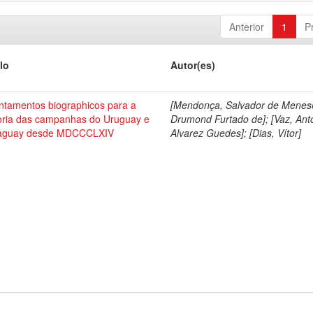
Anterior
1
P
lo
Autor(es)
ntamentos biographicos para a
[Mendonça, Salvador de Menes
toria das campanhas do Uruguay e
Drumond Furtado de]; [Vaz, Ant
aguay desde MDCCCLXIV
Alvarez Guedes]; [Dias, Vítor]