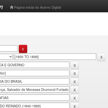
-->
Página inicial do Acervo Digital