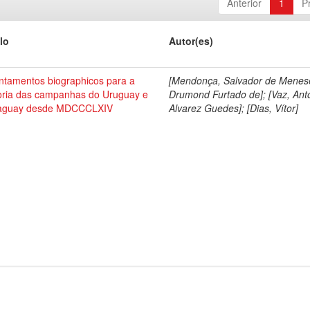
Anterior
1
P
lo
Autor(es)
ntamentos biographicos para a
[Mendonça, Salvador de Menes
toria das campanhas do Uruguay e
Drumond Furtado de]; [Vaz, Ant
aguay desde MDCCCLXIV
Alvarez Guedes]; [Dias, Vítor]