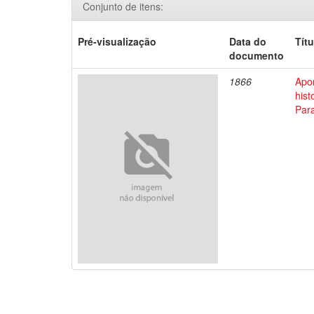
Conjunto de itens:
Pré-visualização
Data do
Títu
documento
1866
Apo
his
Par