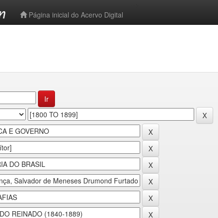
-->
Página inicial do Acervo Digital