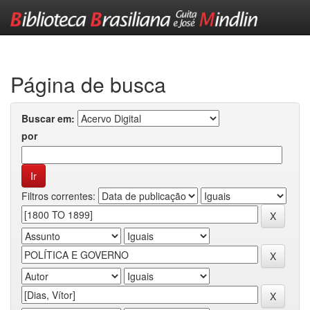
Skip
navigation
Página de busca
Buscar em:
por
Filtros correntes: