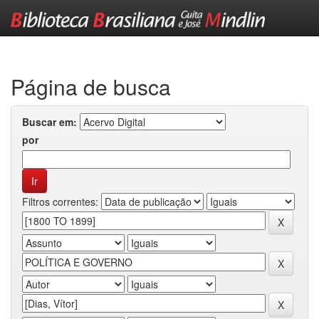
Skip
navigation
Página de busca
Buscar em:
por
Filtros correntes: