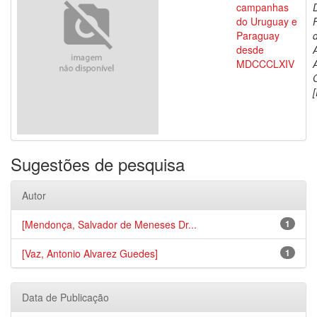
campanhas
do Uruguay e
Paraguay
d
desde
MDCCCLXIV
[
Sugestões de pesquisa
Autor
[Mendonça, Salvador de Meneses Dr...
1
[Vaz, Antonio Alvarez Guedes]
1
Data de Publicação