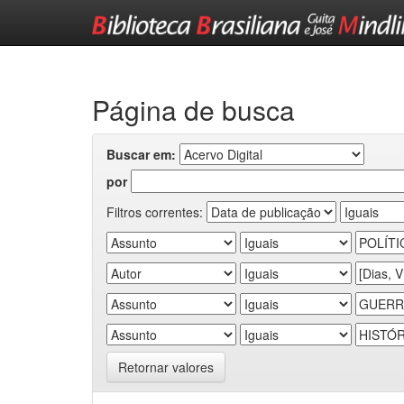
Skip
navigation
Página de busca
Buscar em:
por
Filtros correntes:
Retornar valores