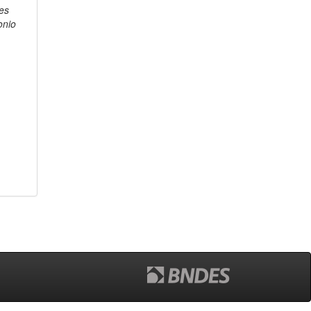
es
onio