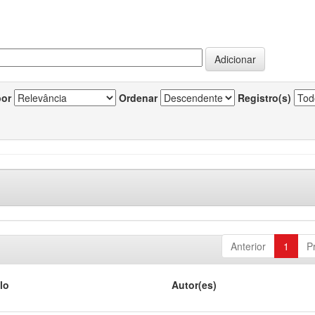
por
Ordenar
Registro(s)
Anterior
1
P
lo
Autor(es)