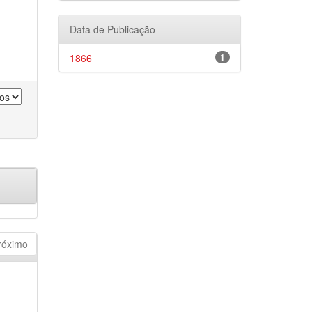
Data de Publicação
1866
1
róximo