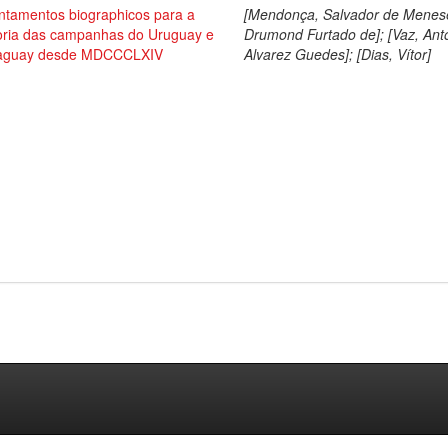
ntamentos biographicos para a
[Mendonça, Salvador de Menes
toria das campanhas do Uruguay e
Drumond Furtado de]; [Vaz, Ant
aguay desde MDCCCLXIV
Alvarez Guedes]; [Dias, Vítor]