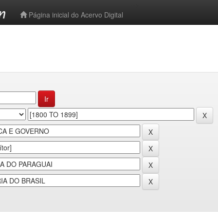
-->
Página inicial do Acervo Digital