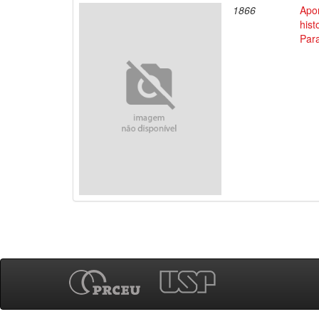
1866
Apo
his
Par