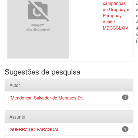
campanhas
do Uruguay e
Paraguay
d
desde
MDCCCLXIV
[
Sugestões de pesquisa
Autor
[Mendonça, Salvador de Meneses Dr...
1
Assunto
GUERRA DO PARAGUAI
1