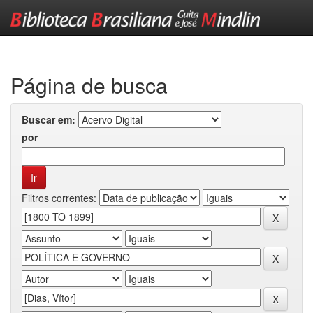
Skip
navigation
Página de busca
Buscar em:
por
Filtros correntes: