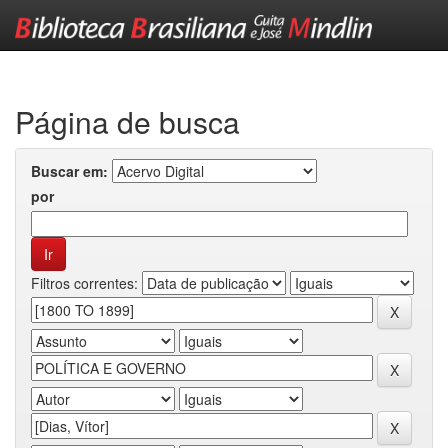
Skip
navigation
Página de busca
Buscar em:
por
Filtros correntes: