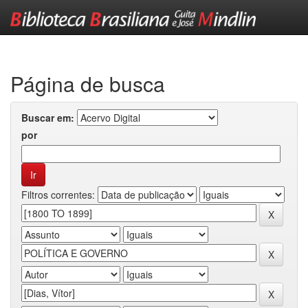
Skip
navigation
Página de busca
Buscar em:
por
Filtros correntes: