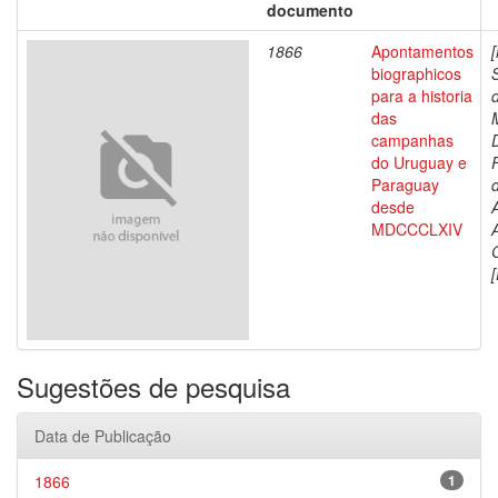
documento
1866
Apontamentos
biographicos
para a historia
das
campanhas
do Uruguay e
Paraguay
d
desde
MDCCCLXIV
[
Sugestões de pesquisa
Data de Publicação
1866
1