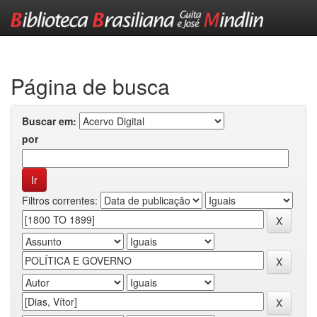
Skip
navigation
Página de busca
Buscar em:
por
Filtros correntes: