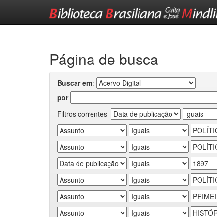
Skip
navigation
Página de busca
Buscar em:
por
Filtros correntes: