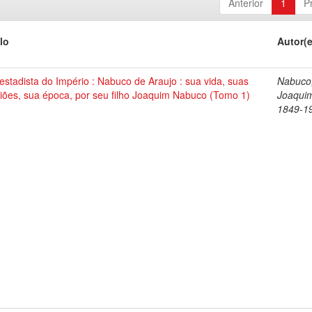
Anterior
1
P
lo
Autor(
stadista do Império : Nabuco de Araujo : sua vida, suas
Nabuco
iões, sua época, por seu filho Joaquim Nabuco (Tomo 1)
Joaqui
1849-1