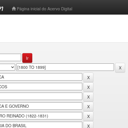
-->
Página inicial do Acervo Digital