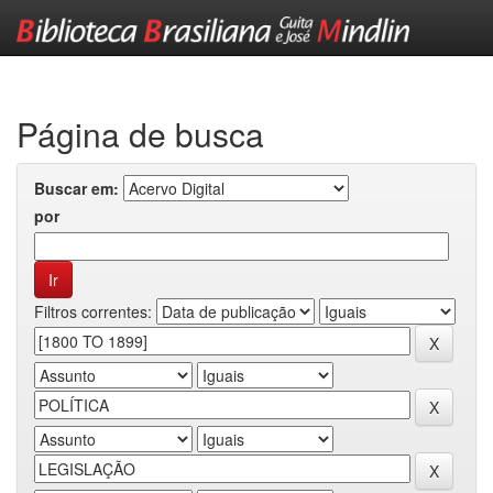
Skip
navigation
Página de busca
Buscar em:
por
Filtros correntes: