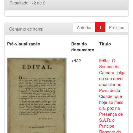
Resultado 1-2 de 2.
Anterior
1
Próximo
Conjunto de itens:
Pré-visualização
Data do
Título
documento
1822
Edital. O
Senado da
Camara, julga
do seu dever
anunciar ao
Povo desta
Cidade, que
hoje ao meio
dia, poz na
Presença de
S.A.R. o
Principe
Regente do