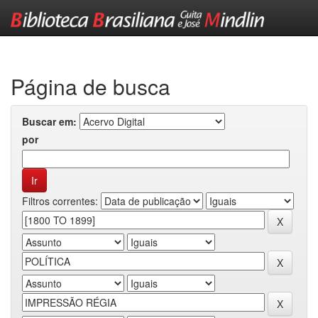
Skip
navigation
Página de busca
Buscar em:
por
Filtros correntes: