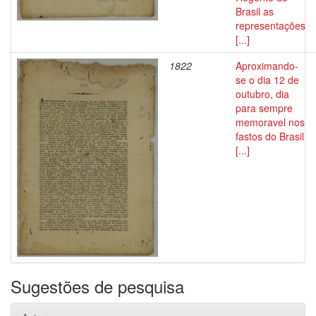
Brasil as
representações
[...]
1822
Aproximando-
se o dia 12 de
outubro, dia
para sempre
memoravel nos
fastos do Brasil
[...]
Sugestões de pesquisa