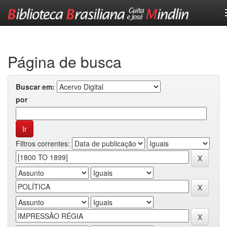
Skip
navigation
Página de busca
Buscar em:
por
Filtros correntes: