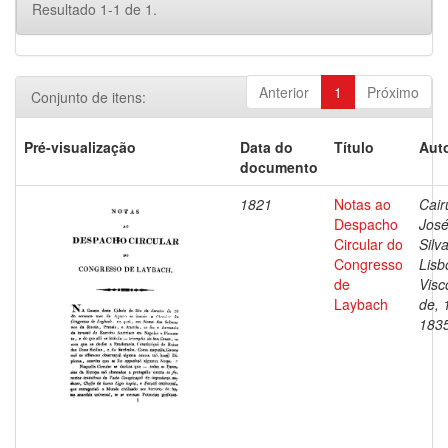
Resultado 1-1 de 1.
Anterior
1
Próximo
Conjunto de itens:
Pré-visualização
Data do
Título
Auto
documento
1821
Notas ao
Cair
Despacho
José
Circular do
Silv
Congresso
Lisb
de
Visc
Laybach
de, 
183