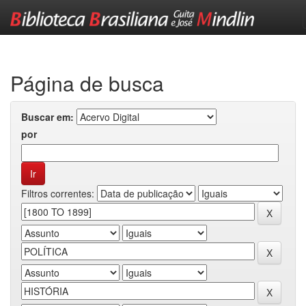
Skip
navigation
Página de busca
Buscar em:
por
Filtros correntes: