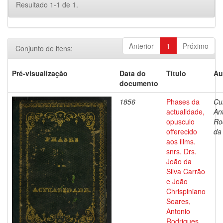
Resultado 1-1 de 1.
Anterior
1
Próximo
Conjunto de itens:
Pré-visualização
Data do
Título
Au
documento
1856
Phases da
Cu
actualidade,
An
opusculo
Ro
offerecido
da
aos illms.
snrs. Drs.
João da
Silva Carrão
e João
Chrispiniano
Soares,
Antonio
Rodrigues