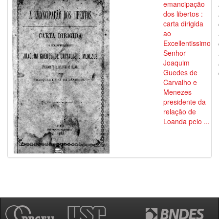
emancipação
dos libertos :
carta dirigida
ao
Excellentissimo
Senhor
Joaquim
Guedes de
Carvalho e
Menezes
presidente da
relação de
Loanda pelo ...