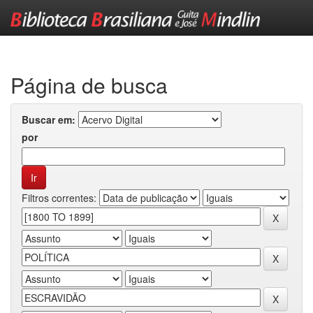
Skip
navigation
Página de busca
Buscar em:
por
Filtros correntes: