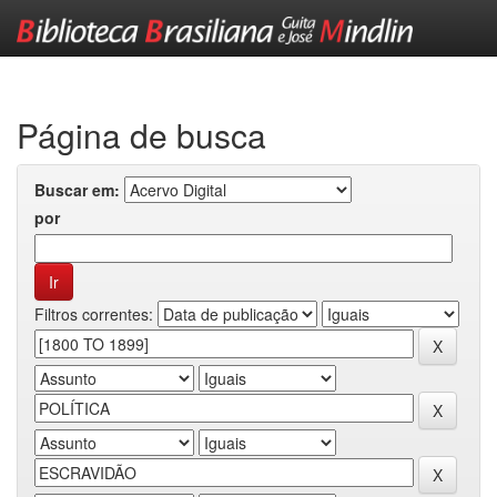
Skip
navigation
Página de busca
Buscar em:
por
Filtros correntes: