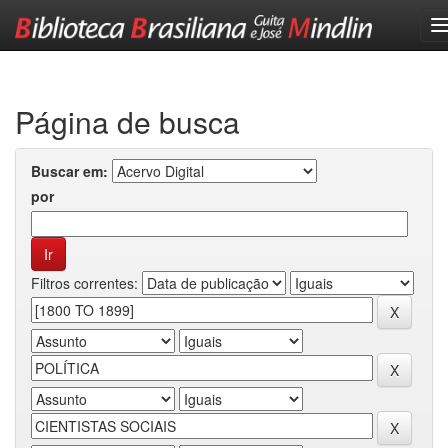
Skip
navigation
Página de busca
Buscar em:
por
Filtros correntes: