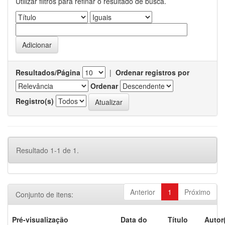
Utilizar filtros para refinar o resultado de busca.
Resultados/Página
|
Ordenar registros por
Ordenar
Registro(s)
Resultado 1-1 de 1.
Anterior
1
Próximo
Conjunto de itens:
Pré-visualização
Data do
Título
Autor