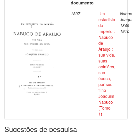
documento
1897
Um
Nabuc
estadista
Joaqu
do
1849-
Império :
1910
Nabuco
de
Araujo :
sua vida,
suas
opiniões,
sua
época,
por seu
filho
Joaquim
Nabuco
(Tomo
1)
Sugestões de pesquisa