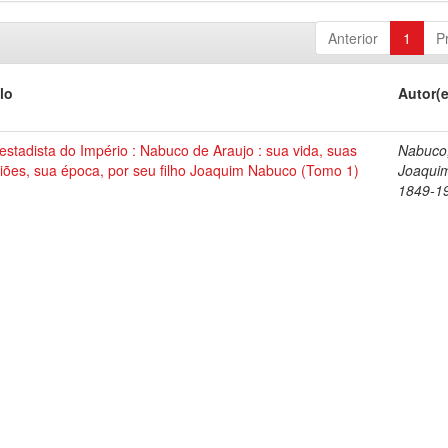
Anterior
1
P
lo
Autor(
stadista do Império : Nabuco de Araujo : sua vida, suas
Nabuco
iões, sua época, por seu filho Joaquim Nabuco (Tomo 1)
Joaqui
1849-1