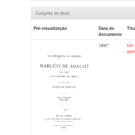
Conjunto de itens:
Pré-visualização
Data do
Títu
documento
1897
Um e
opin