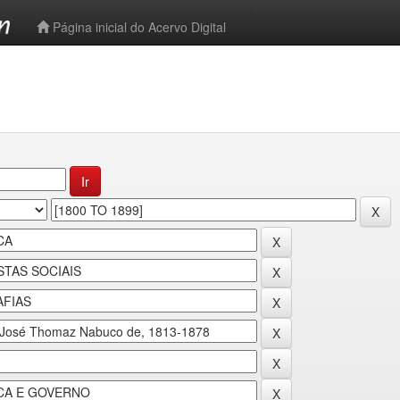
-->
Página inicial do Acervo Digital