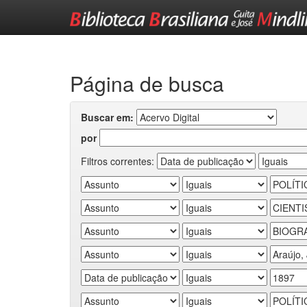
Skip
navigation
Página de busca
Buscar em:
por
Filtros correntes: