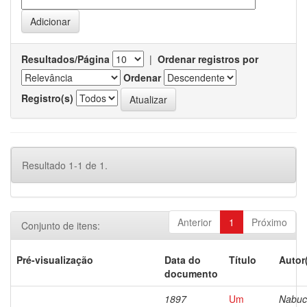
Resultados/Página
|
Ordenar registros por
Ordenar
Registro(s)
Resultado 1-1 de 1.
Anterior
1
Próximo
Conjunto de itens:
Pré-visualização
Data do
Título
Autor
documento
1897
Um
Nabuc