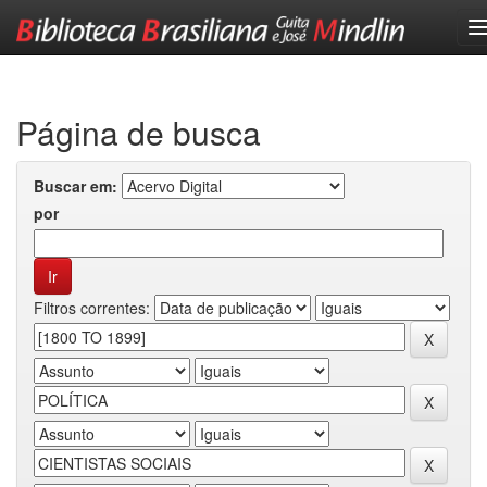
Skip
navigation
Página de busca
Buscar em:
por
Filtros correntes: