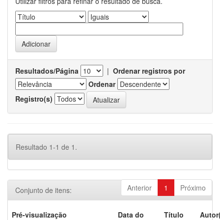
Utilizar filtros para refinar o resultado de busca.
Resultados/Página
|
Ordenar registros por
Ordenar
Registro(s)
Resultado 1-1 de 1.
Anterior
1
Próximo
Conjunto de itens:
Pré-visualização
Data do
Título
Autor