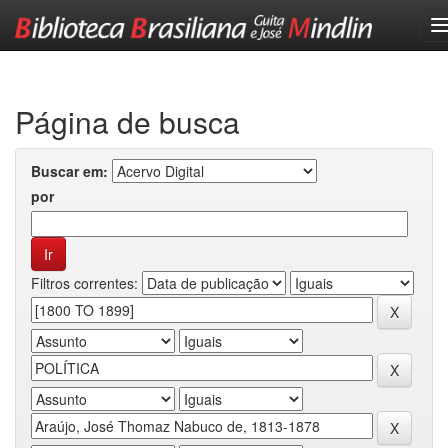
Skip
navigation
Página de busca
Buscar em:
por
Filtros correntes: