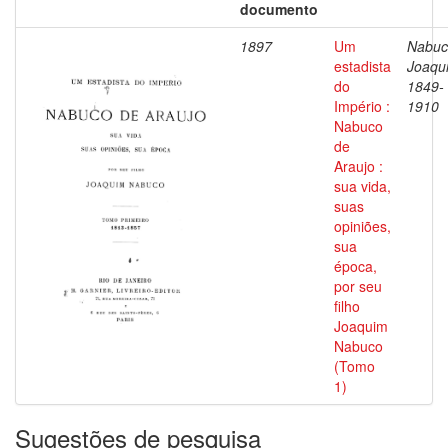
documento
1897
Um
Nabuc
estadista
Joaqu
do
1849-
Império :
1910
Nabuco
de
Araujo :
sua vida,
suas
opiniões,
sua
época,
por seu
filho
Joaquim
Nabuco
(Tomo
1)
Sugestões de pesquisa