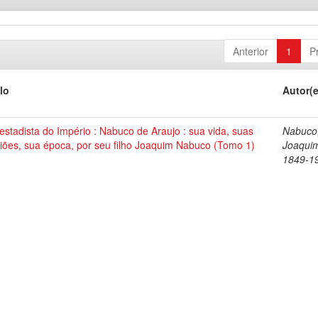
Anterior
1
P
lo
Autor(
stadista do Império : Nabuco de Araujo : sua vida, suas
Nabuco
iões, sua época, por seu filho Joaquim Nabuco (Tomo 1)
Joaqui
1849-1