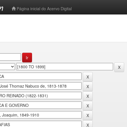
-->
Página inicial do Acervo Digital