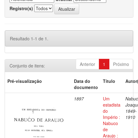
Registro(s)
Resultado 1-1 de 1.
Anterior
1
Próximo
Conjunto de itens:
Pré-visualização
Data do
Título
Autor
documento
1897
Um
Nabuc
estadista
Joaqu
do
1849-
Império :
1910
Nabuco
de
Araujo :