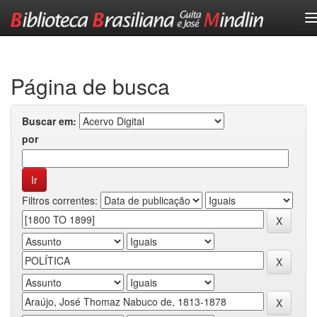
Skip
navigation
Página de busca
Buscar em:
por
Filtros correntes: