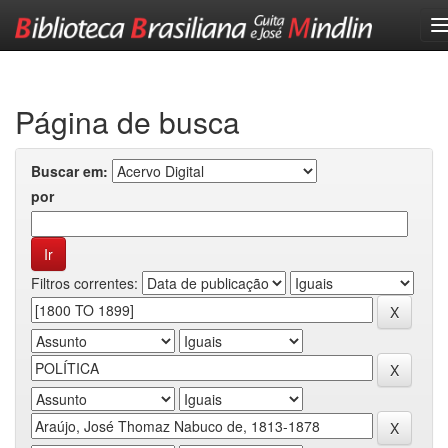
Skip
navigation
Página de busca
Buscar em:
por
Filtros correntes: