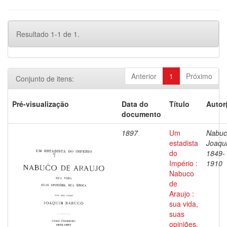
Resultado 1-1 de 1.
Anterior
1
Próximo
Conjunto de itens:
Pré-visualização
Data do
Título
Autor
documento
1897
Um
Nabuc
estadista
Joaqu
do
1849-
Império :
1910
Nabuco
de
Araujo :
sua vida,
suas
opiniões,