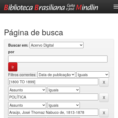
Skip
navigation
Página de busca
Buscar em:
por
Filtros correntes: