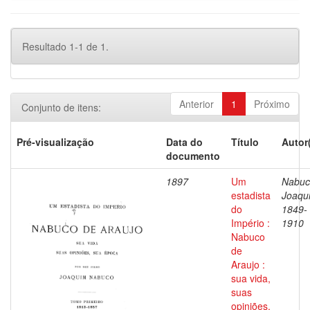
Resultado 1-1 de 1.
Anterior
1
Próximo
Conjunto de itens:
Pré-visualização
Data do
Título
Autor
documento
1897
Um
Nabuc
estadista
Joaqu
do
1849-
Império :
1910
Nabuco
de
Araujo :
sua vida,
suas
opiniões,