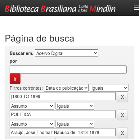
Skip
navigation
Página de busca
Buscar em:
por
Filtros correntes: