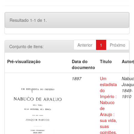
Resultado 1-1 de 1.
Anterior
1
Próximo
Conjunto de itens:
Pré-visualização
Data do
Título
Autor
documento
1897
Um
Nabuc
estadista
Joaqu
do
1849-
Império :
1910
Nabuco
de
Araujo :
sua vida,
suas
opiniões,