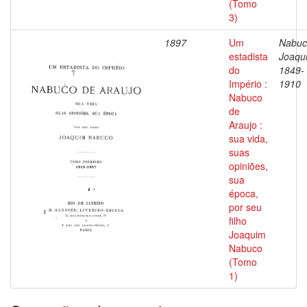
(Tomo
3)
1897
Um
Nabuc
estadista
Joaqu
do
1849-
Império :
1910
Nabuco
de
Araujo :
sua vida,
suas
opiniões,
sua
época,
por seu
filho
Joaquim
Nabuco
(Tomo
1)