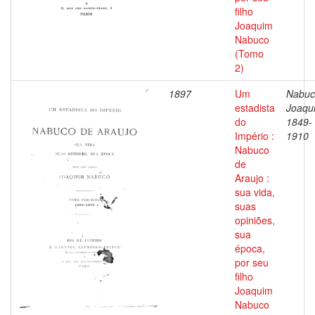
filho
Joaquim
Nabuco
(Tomo
2)
1897
Um
Nabuc
estadista
Joaqu
do
1849-
Império :
1910
Nabuco
de
Araujo :
sua vida,
suas
opiniões,
sua
época,
por seu
filho
Joaquim
Nabuco