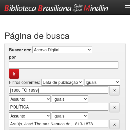
Skip
navigation
Página de busca
Buscar em:
por
Filtros correntes: