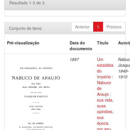
Resultado 1-3 de 3.
Anterior
1
Próximo
Conjunto de itens:
Pré-visualização
Data do
Título
Autor
documento
1897
Um
Nabuc
estadista
Joaqu
do
1849-
Império :
1910
Nabuco
de
Araujo :
sua vida,
suas
opiniões,
sua
época,
por seu