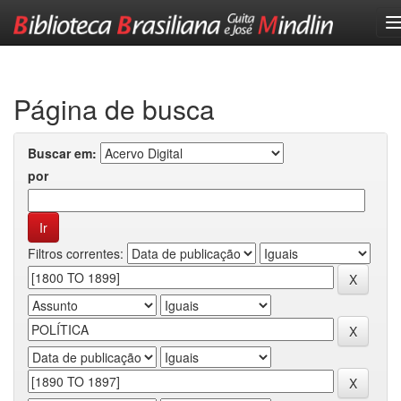
Skip
navigation
Página de busca
Buscar em:
por
Filtros correntes: