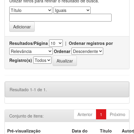
Utilizar filtros para refinar o resultado de busca.
Resultados/Página
|
Ordenar registros por
Ordenar
Registro(s)
Resultado 1-1 de 1.
Anterior
1
Próximo
Conjunto de itens:
Pré-visualização
Data do
Título
Autor