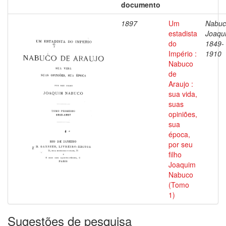
documento
1897
Um
Nabuc
estadista
Joaqu
do
1849-
Império :
1910
Nabuco
de
Araujo :
sua vida,
suas
opiniões,
sua
época,
por seu
filho
Joaquim
Nabuco
(Tomo
1)
Sugestões de pesquisa