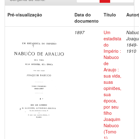
Pré-visualização
Data do
Título
Autor
documento
1897
Um
Nabuc
estadista
Joaqu
do
1849-
Império :
1910
Nabuco
de
Araujo :
sua vida,
suas
opiniões,
sua
época,
por seu
filho
Joaquim
Nabuco
(Tomo
1)