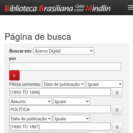
Skip
navigation
Página de busca
Buscar em:
por
Filtros correntes: