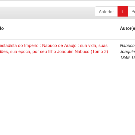
Anterior
1
P
lo
Autor(
stadista do Império : Nabuco de Araujo : sua vida, suas
Nabuco
iões, sua época, por seu filho Joaquim Nabuco (Tomo 2)
Joaqui
1849-1