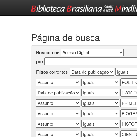
Skip
navigation
Página de busca
Buscar em:
por
Filtros correntes: