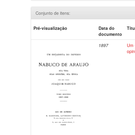
Conjunto de itens:
Pré-visualização
Data do
Títu
documento
1897
Um e
opin