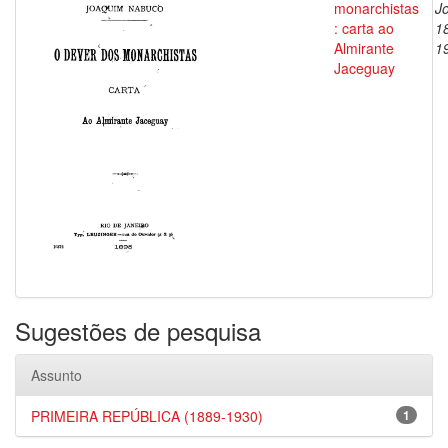
monarchistas
J
: carta ao
1
Almirante
1
Jaceguay
Sugestões de pesquisa
Assunto
PRIMEIRA REPÚBLICA (1889-1930)
1