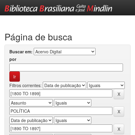
Skip
navigation
Página de busca
Buscar em:
por
Filtros correntes: