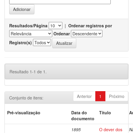
Resultados/Página
|
Ordenar registros por
Ordenar
Registro(s)
Resultado 1-1 de 1.
Anterior
1
Próximo
Conjunto de itens:
Pré-visualização
Data do
Título
A
documento
1895
O dever dos
N