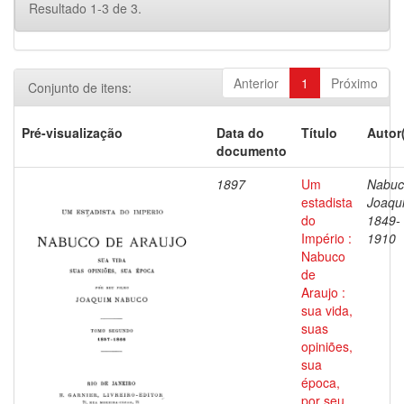
Resultado 1-3 de 3.
Anterior
1
Próximo
Conjunto de itens:
Pré-visualização
Data do
Título
Autor
documento
1897
Um
Nabuc
estadista
Joaqu
do
1849-
Império :
1910
Nabuco
de
Araujo :
sua vida,
suas
opiniões,
sua
época,
por seu