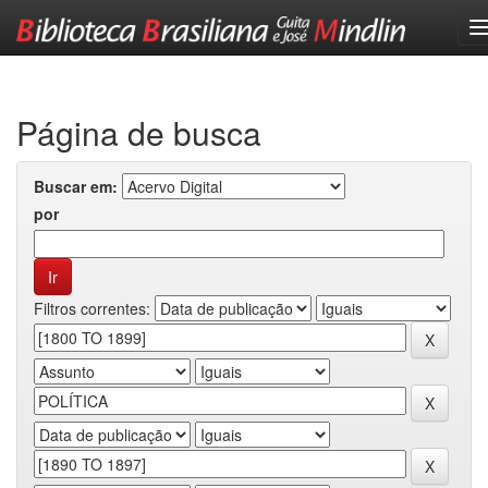
Skip
navigation
Página de busca
Buscar em:
por
Filtros correntes: