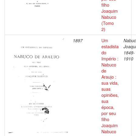
filho
Joaquim
Nabuco
(Tomo
2)
1897
Um
Nabuc
estadista
Joaqu
do
1849-
Império :
1910
Nabuco
de
Araujo :
sua vida,
suas
opiniões,
sua
época,
por seu
filho
Joaquim
Nabuco