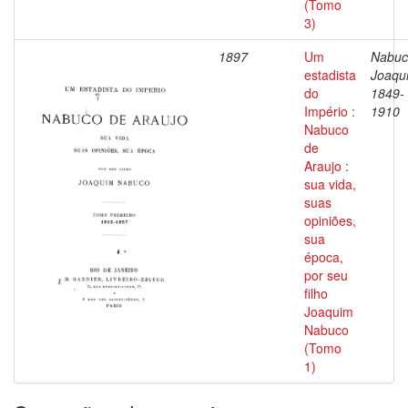
(Tomo
3)
1897
Um
Nabuc
estadista
Joaqu
do
1849-
Império :
1910
Nabuco
de
Araujo :
sua vida,
suas
opiniões,
sua
época,
por seu
filho
Joaquim
Nabuco
(Tomo
1)