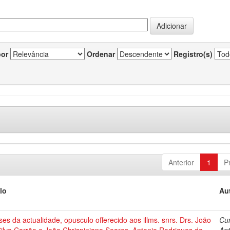
por
Ordenar
Registro(s)
Anterior
1
P
lo
Au
es da actualidade, opusculo offerecido aos illms. snrs. Drs. João
Cu