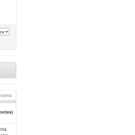
róximo
tor(es)
nha,