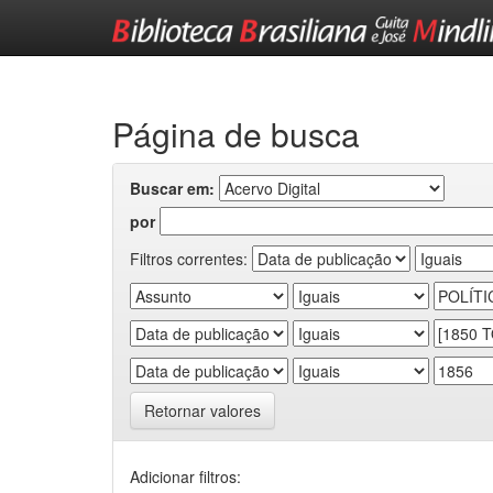
Skip
navigation
Página de busca
Buscar em:
por
Filtros correntes:
Retornar valores
Adicionar filtros: