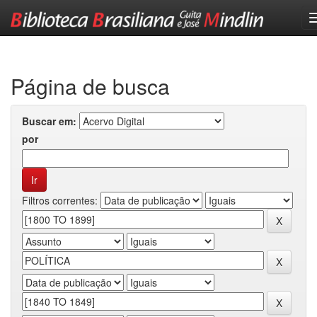
Skip
navigation
Página de busca
Buscar em:
por
Filtros correntes: