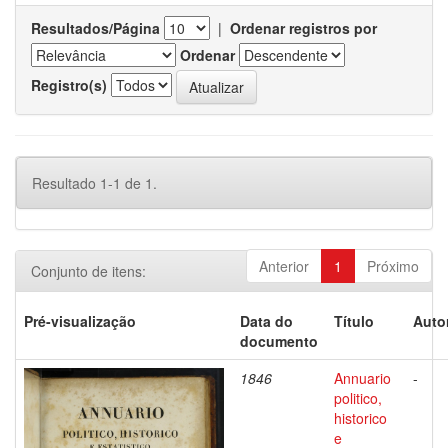
Resultados/Página
|
Ordenar registros por
Ordenar
Registro(s)
Resultado 1-1 de 1.
Anterior
1
Próximo
Conjunto de itens:
Pré-visualização
Data do
Título
Auto
documento
1846
Annuario
-
politico,
historico
e