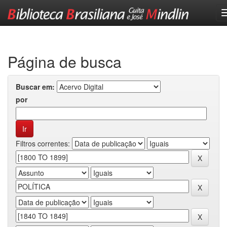
Skip
navigation
Página de busca
Buscar em:
por
Filtros correntes: