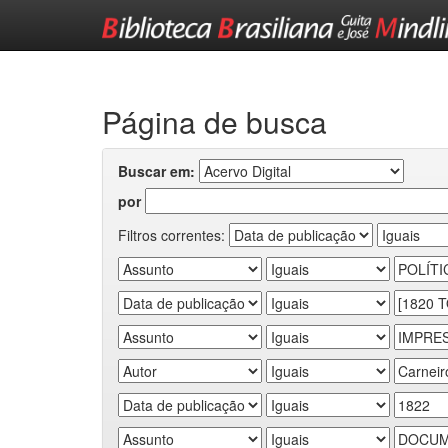
Skip
navigation
Página de busca
Buscar em:
por
Filtros correntes: