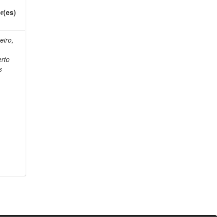
r(es)
eiro,
o
rto
s