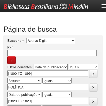
Skip
navigation
Página de busca
Buscar em:
por
Filtros correntes: