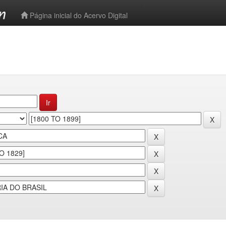
-->
Página inicial do Acervo Digital