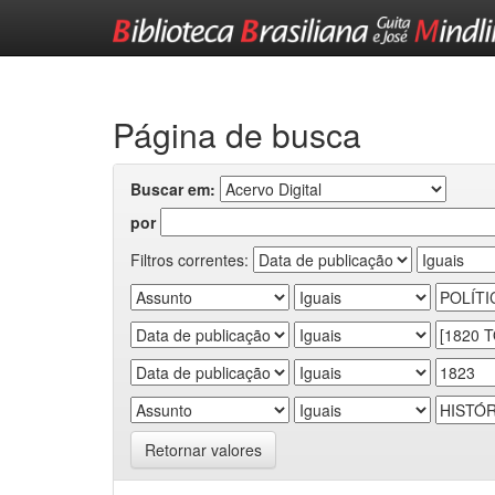
Skip
navigation
Página de busca
Buscar em:
por
Filtros correntes:
Retornar valores