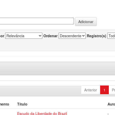
por
Ordenar
Registro(s)
Anterior
1
P
mento
Título
Auto
Escudo da Liberdade do Brazil
-