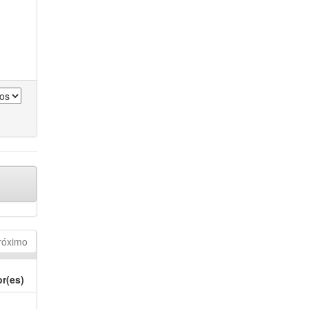
róximo
r(es)